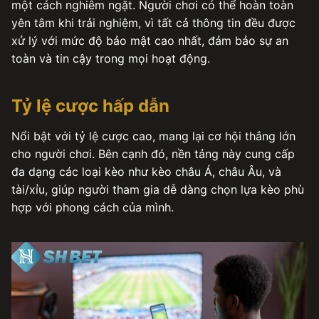
một cách nghiêm ngặt. Người chơi có thể hoàn toàn
yên tâm khi trải nghiệm, vì tất cả thông tin đều được
xử lý với mức độ bảo mật cao nhất, đảm bảo sự an
toàn và tin cậy trong mọi hoạt động.
Tỷ lệ cược hấp dẫn
Nổi bật với tỷ lệ cược cao, mang lại cơ hội thắng lớn
cho người chơi. Bên cạnh đó, nền tảng này cung cấp
đa dạng các loại kèo như kèo châu Á, châu Âu, và
tài/xỉu, giúp người tham gia dễ dàng chọn lựa kèo phù
hợp với phong cách của mình.