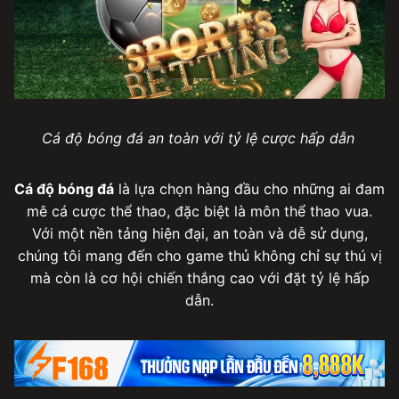
Cá độ bóng đá an toàn với tỷ lệ cược hấp dẫn
Cá độ bóng đá
là lựa chọn hàng đầu cho những ai đam
mê cá cược thể thao, đặc biệt là môn thể thao vua.
Với một nền tảng hiện đại, an toàn và dễ sử dụng,
chúng tôi mang đến cho game thủ không chỉ sự thú vị
mà còn là cơ hội chiến thắng cao với đặt tỷ lệ hấp
dẫn.