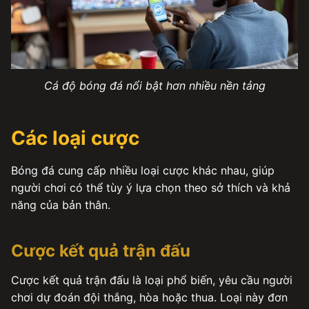
Cá độ bóng đá nổi bật hơn nhiều nền tảng
Các loại cược
Bóng đá cung cấp nhiều loại cược khác nhau, giúp
người chơi có thể tùy ý lựa chọn theo sở thích và khả
năng của bản thân.
Cược kết quả trận đấu
Cược kết quả trận đấu là loại phổ biến, yêu cầu người
chơi dự đoán đội thắng, hòa hoặc thua. Loại này đơn