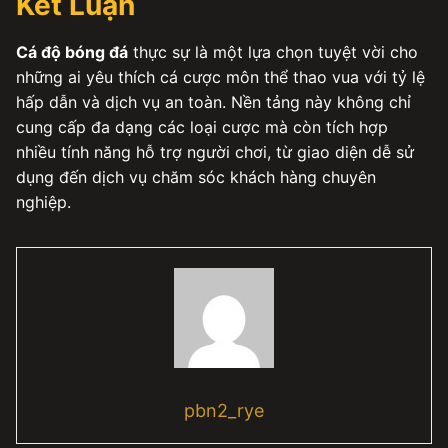
Kết Luận
Cá độ bóng đá
thực sự là một lựa chọn tuyệt vời cho
những ai yêu thích cá cược môn thể thao vua với tỷ lệ
hấp dẫn và dịch vụ an toàn. Nền tảng này không chỉ
cung cấp đa dạng các loại cược mà còn tích hợp
nhiều tính năng hỗ trợ người chơi, từ giao diện dễ sử
dụng đến dịch vụ chăm sóc khách hàng chuyên
nghiệp.
pbn2_rye