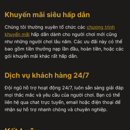
Khuyến mãi siêu hấp dẫn
Chúng tôi thường xuyên tổ chức các
chương trình
khuyến mãi
hấp dẫn dành cho người chơi mới cũng
như những người chơi lâu năm. Các ưu đãi này có thể
bao gồm tiền thưởng nạp lần đầu, hoàn tiền, hoặc các
gói khuyến mãi khác rất hấp dẫn.
Dịch vụ khách hàng 24/7
Đội ngũ hỗ trợ hoạt động 24/7, luôn sẵn sàng giải đáp
mọi thắc mắc và yêu cầu của người chơi. Bạn có thể
liên hệ qua chat trực tuyến, email hoặc điện thoại để
nhận sự hỗ trợ nhanh chóng và chuyên nghiệp.