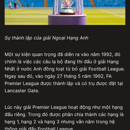
Sự thành lập của giải Ngoại Hạng Anh
Một sự kiện quan trọng đã diễn ra vào năm 1992, đó
chính là việc các câu lạ bộ đang thi đấu ở giải Hạng
Nhất ở nước Anh đồng loạt từ bỏ giải Football League.
Ngay sau đó, vào ngày 27 tháng 5 năm 1992, FA
Premier League được thành lập và có trụ được đặt tại
Lancaster Gate.
Lúc này giải Premier League hoạt động như một hạng
đấu riêng. Trong đó được phân chia thành các hạng là
hạng 1, hạng 2 và hạng 3 nhưng vẫn nằm trong hệ
thống giải đấu Football League.