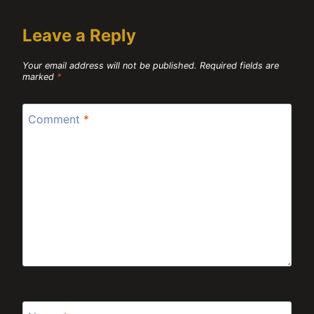
Leave a Reply
Your email address will not be published.
Required fields are
marked
*
Comment
*