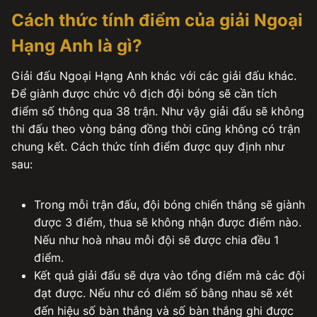
Cách thức tính điểm của giải Ngoại
Hạng Anh là gì?
Giải đấu Ngoại Hạng Anh khác với các giải đấu khác.
Để giành được chức vô địch đội bóng sẽ cần tích
điểm số thông qua 38 trận. Như vậy giải đấu sẽ không
thi đấu theo vòng bảng đồng thời cũng không có trận
chung kết. Cách thức tính điểm được quy định như
sau:
Trong mỗi trận đấu, đội bóng chiến thắng sẽ giành
được 3 điểm, thua sẽ không nhận được điểm nào.
Nếu như hoà nhau mỗi đội sẽ được chia đều 1
điểm.
Kết quả giải đấu sẽ dựa vào tổng điểm mà các đội
đạt được. Nếu như có điểm số bằng nhau sẽ xét
đến hiệu số bàn thắng và số bàn thắng ghi được