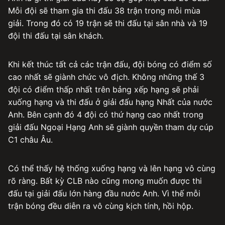
Mỗi đội sẽ tham gia thi đấu 38 trận trong mỗi mùa
giải. Trong đó có 19 trận sẽ thi đấu tại sân nhà và 19
đội thi đấu tại sân khách.
Khi kết thúc tất cả các trận đấu, đội bóng có điểm số
cao nhất sẽ giành chức vô địch. Không những thế 3
đội có điểm thấp nhất trên bảng xếp hạng sẽ phải
xuống hạng và thi đấu ở giải đấu hạng Nhất của nước
Anh. Bên cạnh đó 4 đội có thứ hạng cao nhất trong
giải đấu Ngoại Hạng Anh sẽ giành quyền tham dự cúp
C1 châu Âu.
Có thể thấy hệ thống xuống hạng và lên hạng vô cùng
rõ ràng. Bất kỳ CLB nào cũng mong muốn được thi
đấu tại giải đấu lớn hàng đầu nước Anh. Vì thế mỗi
trận bóng đều diễn ra vô cùng kịch tính, hồi hộp.