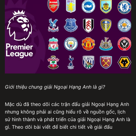
Giới thiệu chung giải Ngoại Hạng Anh là gì?
Mặc dù đã theo dõi các trận đấu giải Ngoại Hạng Anh
nhưng không phải ai cũng hiểu rõ về nguồn gốc, lịch
sử hình thành và phát triển của giải Ngoại Hạng Anh là
gì. Theo dõi bài viết để biết chi tiết về giải đấu