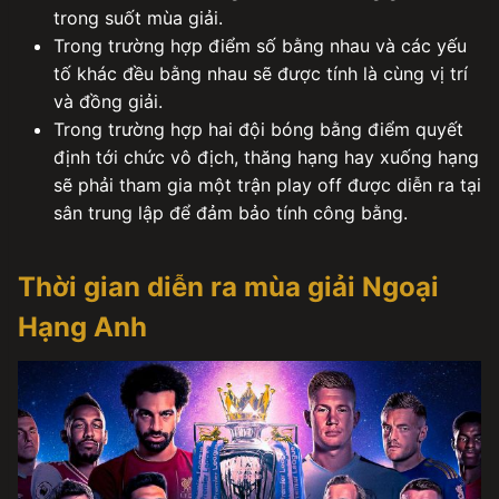
trong suốt mùa giải.
Trong trường hợp điểm số bằng nhau và các yếu
tố khác đều bằng nhau sẽ được tính là cùng vị trí
và đồng giải.
Trong trường hợp hai đội bóng bằng điểm quyết
định tới chức vô địch, thăng hạng hay xuống hạng
sẽ phải tham gia một trận play off được diễn ra tại
sân trung lập để đảm bảo tính công bằng.
Thời gian diễn ra mùa giải Ngoại
Hạng Anh