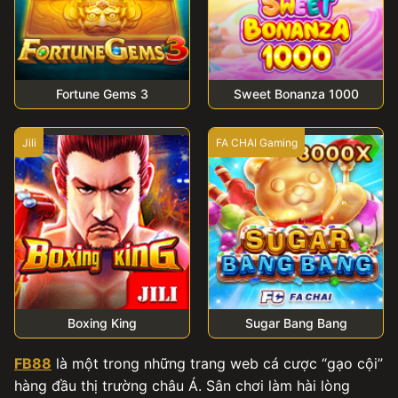
Fortune Gems 3
Sweet Bonanza 1000
Jili
FA CHAI Gaming
Boxing King
Sugar Bang Bang
FB88
là một trong những trang web cá cược “gạo cội”
hàng đầu thị trường châu Á. Sân chơi làm hài lòng