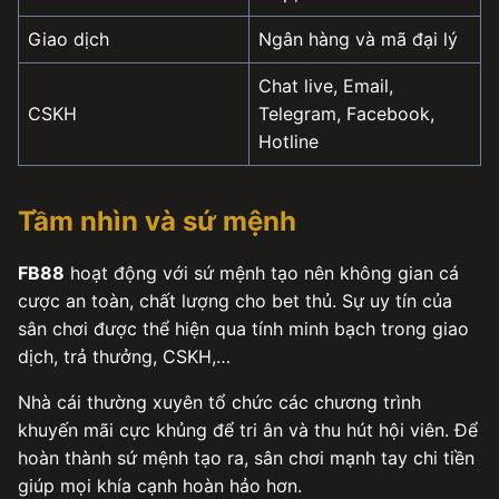
Giao dịch
Ngân hàng và mã đại lý
Chat live, Email,
CSKH
Telegram, Facebook,
Hotline
Tầm nhìn và sứ mệnh
FB88
hoạt động với sứ mệnh tạo nên không gian cá
cược an toàn, chất lượng cho bet thủ. Sự uy tín của
sân chơi được thể hiện qua tính minh bạch trong giao
dịch, trả thưởng, CSKH,…
Nhà cái thường xuyên tổ chức các chương trình
khuyến mãi cực khủng để tri ân và thu hút hội viên. Để
hoàn thành sứ mệnh tạo ra, sân chơi mạnh tay chi tiền
giúp mọi khía cạnh hoàn hảo hơn.