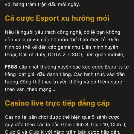
với hàng trăm trận đấu mỗi ngày.
Cá cược Esport xu hướng mới
Nếu là người yêu thích công nghệ, có lẽ bạn không
còn xa lạ gì với các bộ môn thể thao điện tử. Điển
hình có thể kể đến các game như Liên minh huyền
thoại, Call of duty, DOTA 2, CSGO, Liên quân mobile,…
FB88
cập nhật thường xuyên các kèo cược Esports từ
hàng loạt giải đầu danh tiếng. Các hình thức vào tiền
tương đồng thể thao truyền thống và có thêm cược
theo ván, theo mạng,…
Casino live trực tiếp đẳng cấp
Casino tại sân chơi được thể hiện qua 5 sảnh cược
quy ước theo các lá bài. Gồm Club 8, Club 10, Club J,
Club Q và Club K với hàng trăm bàn cược hấp dẫn.