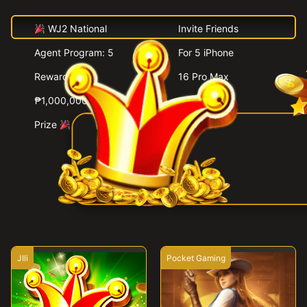
WJ2 National
Invite Friends
Agent Program: 5
For 5 iPhone
Rewards +
16 Pro Max
₱1,000,000 Cash
Lucky Spins!
Prize
JIli
Pocket Gaming