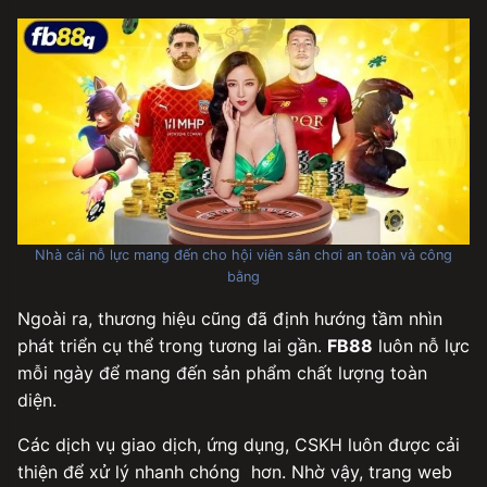
Nhà cái nỗ lực mang đến cho hội viên sân chơi an toàn và công
bằng
Ngoài ra, thương hiệu cũng đã định hướng tầm nhìn
phát triển cụ thể trong tương lai gần.
FB88
luôn nỗ lực
mỗi ngày để mang đến sản phẩm chất lượng toàn
diện.
Các dịch vụ giao dịch, ứng dụng, CSKH luôn được cải
thiện để xử lý nhanh chóng hơn. Nhờ vậy, trang web