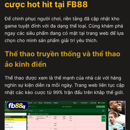
cược hot hit tại FB88
Để chinh phục người chơi, nền tảng đã cập nhật kho
game tuyệt đỉnh với đa dạng thể loại. Cùng khám phá
ngay các siêu phẩm đang có mặt tại trang web để lựa
chọn cho mình sản phẩm giải trí yêu thích.
Thể thao truyền thống và thể thao
ảo kinh điển
Thể thao được xem là thế mạnh của nhà cái với hàng
nghìn sự kiện diễn ra mỗi ngày. Trang web liên tục cập
nhật các kèo cược từ 99% trận đấu trên khắp thế giới.