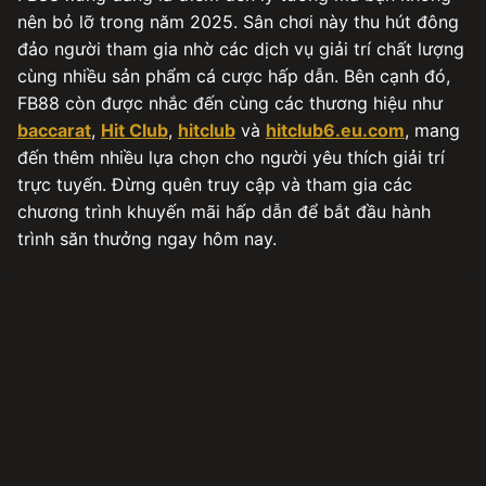
nên bỏ lỡ trong năm 2025. Sân chơi này thu hút đông
đảo người tham gia nhờ các dịch vụ giải trí chất lượng
cùng nhiều sản phẩm cá cược hấp dẫn. Bên cạnh đó,
FB88 còn được nhắc đến cùng các thương hiệu như
baccarat
,
Hit Club
,
hitclub
và
hitclub6.eu.com
, mang
đến thêm nhiều lựa chọn cho người yêu thích giải trí
trực tuyến. Đừng quên truy cập và tham gia các
chương trình khuyến mãi hấp dẫn để bắt đầu hành
trình săn thưởng ngay hôm nay.