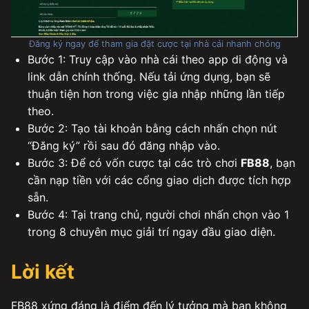
Đăng ký ngay để tham gia đặt cược tại nhà cái nhanh chóng
Bước 1: Truy cập vào nhà cái theo app di động và
link dẫn chính thống. Nếu tải ứng dụng, bạn sẽ
thuận tiện hơn trong việc gia nhập những lần tiếp
theo.
Bước 2: Tạo tài khoản bằng cách nhấn chọn nút
“Đăng ký” rồi sau đó đăng nhập vào.
Bước 3: Để có vốn cược tại các trò chơi
FB88
, bạn
cần nạp tiền với các cổng giao dịch được tích hợp
sẵn.
Bước 4: Tại trang chủ, người chơi nhấn chọn vào 1
trong 8 chuyên mục giải trí ngay đầu giao diện.
Lời kết
FB88 xứng đáng là điểm đến lý tưởng mà bạn không